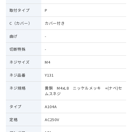
沿革
安全上の注意
取付タイプ
P
検索
C（カバー）
カバー付き
販売実績
発注方法
曲げ
-
SDGs・CSR
販売ネットワーク
切断特殊
-
ネジサイズ
M4
ネジ品番
Y131
ネジ規格
黄銅 M4xL8 ニッケルメッキ +(ナベ)セ
ムスネジ
タイプ
A104A
定格
AC250V