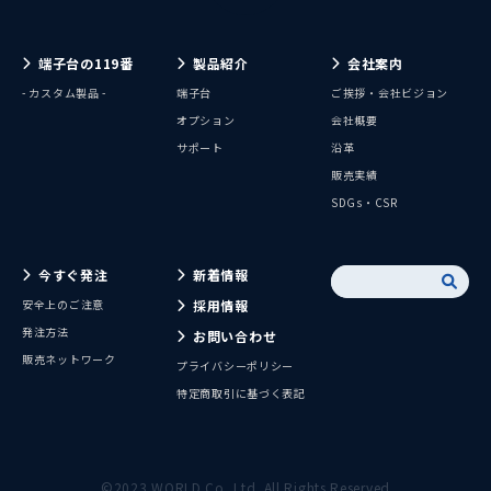
端子台の119番
製品紹介
会社案内
- カスタム製品 -
端子台
ご挨拶・会社ビジョン
オプション
会社概要
サポート
沿革
販売実績
SDGs・CSR
今すぐ発注
新着情報
安全上のご注意
採用情報
発注方法
お問い合わせ
販売ネットワーク
プライバシーポリシー
特定商取引に基づく表記
©2023 WORLD Co.,Ltd. All Rights Reserved