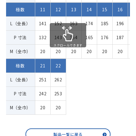
極数
11
12
13
14
15
16
1
L（全長）
141
152
163
174
185
196
2
P 寸法
132
143
154
165
176
187
1
スクロールできます
M（全巾）
20
20
20
20
20
20
2
極数
21
22
L（全長）
251
262
P 寸法
242
253
M（全巾）
20
20
製品一覧に戻る