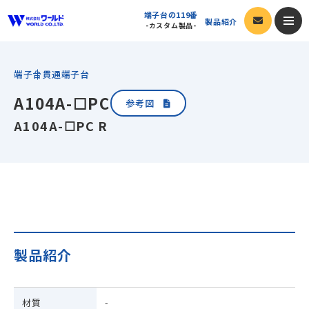
端子台の119番
製品紹介
-カスタム製品-
カタログ閲覧
端子台
貫通端子台
A104A-☐PC
端子台の119番
-カスタム製品-
参考図
A104A-☐PC R
製品紹介
製品一覧
会社案内
端子台
会社案内トップ
採用情報
オプション
製品紹介
ご挨拶・会社ビジョン
新着情報
サポート
会社概要
今すぐ発注
材質
-