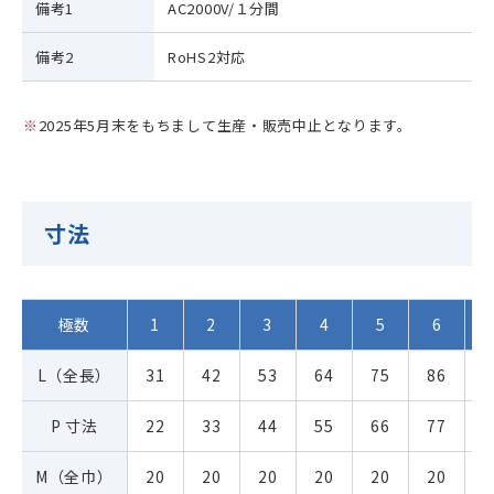
備考1
AC2000V/１分間
備考2
RoHS2対応
2025年5月末をもちまして生産・販売中止となります。
寸法
極数
1
2
3
4
5
6
L（全長）
31
42
53
64
75
86
9
P 寸法
22
33
44
55
66
77
8
M（全巾）
20
20
20
20
20
20
2