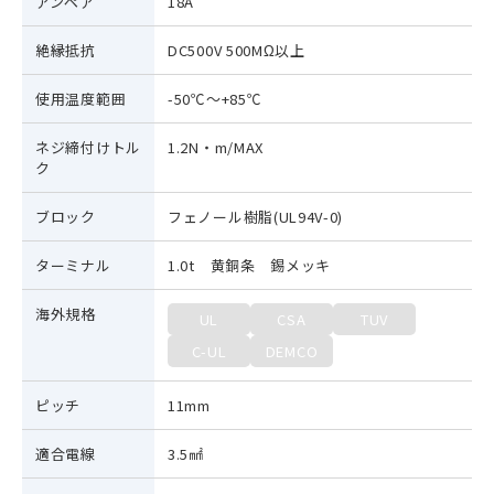
アンペア
18A
絶縁抵抗
DC500V 500MΩ以上
使用温度範囲
-50℃～+85℃
ネジ締付けトル
1.2N・m/MAX
ク
ブロック
フェノール樹脂(UL94V-0)
ターミナル
1.0t 黄銅条 錫メッキ
海外規格
UL
CSA
TUV
C-UL
DEMCO
ピッチ
11mm
適合電線
3.5㎟