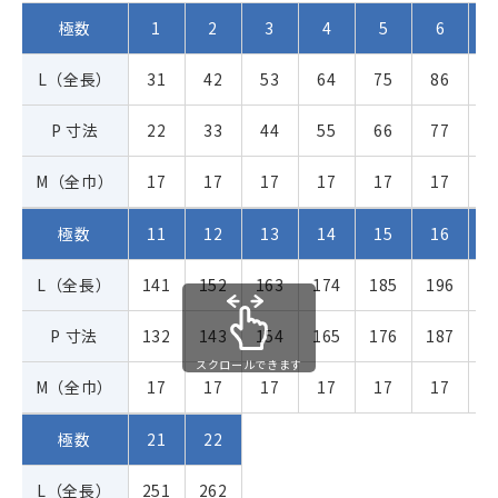
極数
1
2
3
4
5
6
L（全長）
31
42
53
64
75
86
9
P 寸法
22
33
44
55
66
77
8
M（全巾）
17
17
17
17
17
17
1
極数
11
12
13
14
15
16
1
L（全長）
141
152
163
174
185
196
2
P 寸法
132
143
154
165
176
187
1
スクロールできます
M（全巾）
17
17
17
17
17
17
1
極数
21
22
L（全長）
251
262