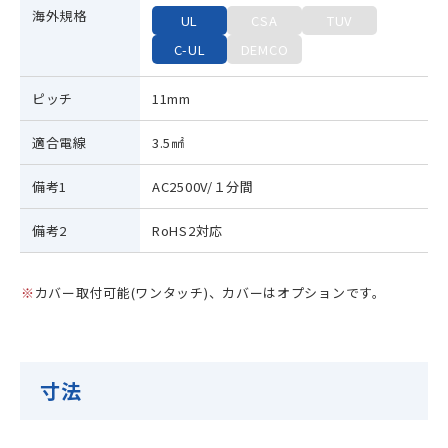
海外規格
UL
CSA
TUV
C-UL
DEMCO
ピッチ
11mm
適合電線
3.5㎟
備考1
AC2500V/１分間
備考2
RoHS2対応
カバー取付可能(ワンタッチ)、カバーはオプションです。
寸法