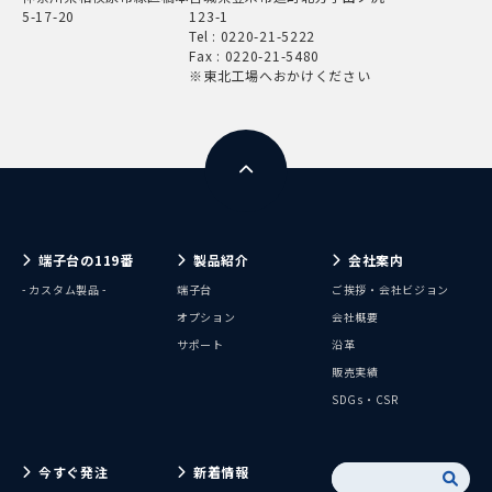
5-17-20
123-1
Tel :
0220-21-5222
Fax : 0220-21-5480
※東北工場へおかけください
端子台の119番
製品紹介
会社案内
- カスタム製品 -
端子台
ご挨拶・会社ビジョン
オプション
会社概要
サポート
沿革
販売実績
SDGs・CSR
今すぐ発注
新着情報