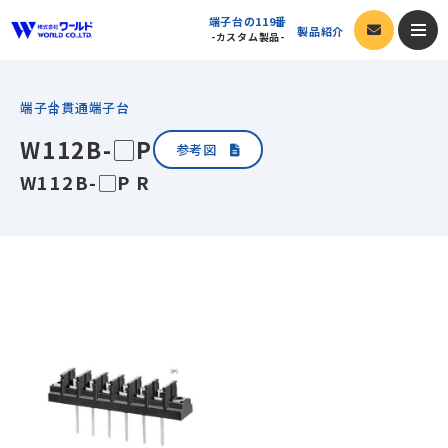
端子台の119番
製品紹介
-カスタム製品-
カタログ閲覧
端子台
貫通端子台
W112B-▢P
端子台の119番
-カスタム製品-
参考図
W112B-▢P R
製品紹介
製品一覧
会社案内
端子台
会社案内トップ
採用情報
オプション
ご挨拶・会社ビジョン
新着情報
サポート
会社概要
今すぐ発注