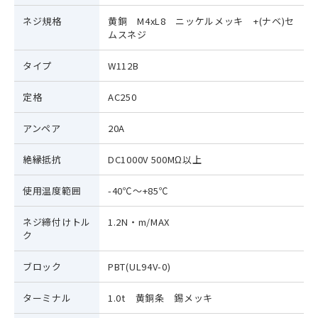
ネジ規格
黄銅 M4xL8 ニッケルメッキ +(ナベ)セ
ムスネジ
タイプ
W112B
定格
AC250
アンペア
20A
絶縁抵抗
DC1000V 500MΩ以上
使用温度範囲
-40℃～+85℃
ネジ締付けトル
1.2N・m/MAX
ク
ブロック
PBT(UL94V-0)
ターミナル
1.0t 黄銅条 錫メッキ