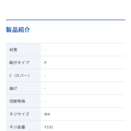
沿革
安全上の注意
検索
販売実績
発注方法
製品紹介
SDGs・CSR
販売ネットワーク
材質
-
取付タイプ
P
C（カバー）
-
曲げ
-
切断特殊
-
ネジサイズ
M4
ネジ品番
Y131