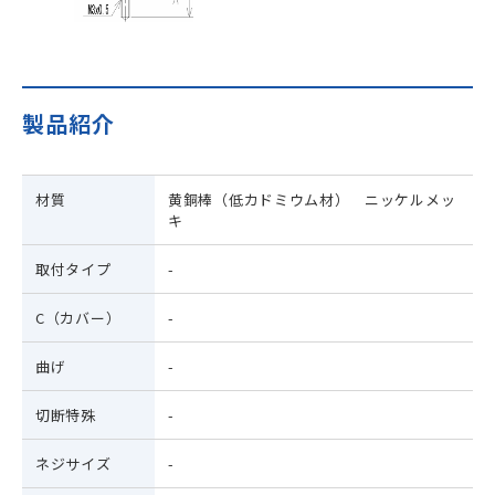
沿革
安全上の注意
検索
販売実績
発注方法
製品紹介
SDGs・CSR
販売ネットワーク
材質
黄銅棒（低カドミウム材） ニッケルメッ
キ
取付タイプ
-
C（カバー）
-
曲げ
-
切断特殊
-
ネジサイズ
-