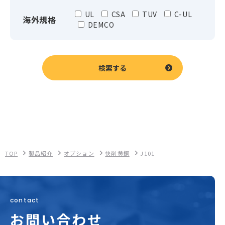
UL
CSA
TUV
C-UL
海外規格
DEMCO
検索する
TOP
製品紹介
オプション
快削黄銅
J101
contact
お問い合わせ