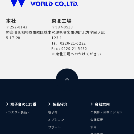
本社
東北工場
〒252-0143
〒987-0513
神奈川県相模原市緑区橋本
宮城県登米市迫町北方字田ノ尻
5-17-20
123-1
Tel :
0220-21-5222
Fax : 0220-21-5480
※東北工場へおかけください
端子台の119番
製品紹介
会社案内
- カスタム製品 -
端子台
ご挨拶・会社ビジョン
オプション
会社概要
サポート
沿革