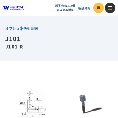
端子台の119番
製品紹介
-カスタム製品-
カタログ閲覧
オプション
快削黄銅
J101
端子台の119番
-カスタム製品-
J101 R
製品紹介
製品一覧
会社案内
端子台
会社案内トップ
採用情報
オプション
ご挨拶・会社ビジョン
新着情報
サポート
会社概要
今すぐ発注