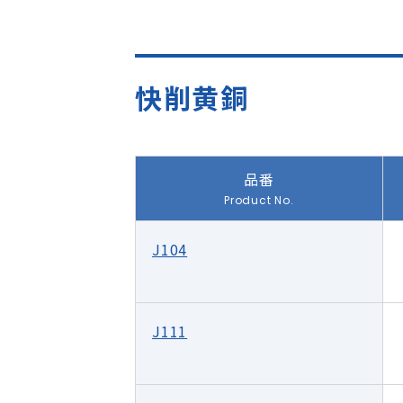
快削黄銅
品番
Product No.
J104
J111