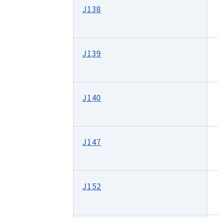
J138
J139
J140
J147
J152