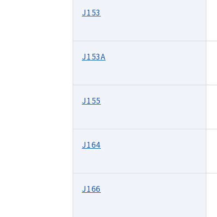
J153
J153A
J155
J164
J166