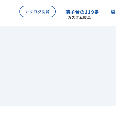
製
端子台の119番
カタログ閲覧
-カスタム製品-
覧
端子台
オプショ
内トップ
ご挨拶・会社ビジョン
会社概要
績
SDGs・CSR