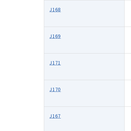
J168
J169
J171
J170
J167