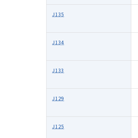
J135
J134
J133
J129
J125