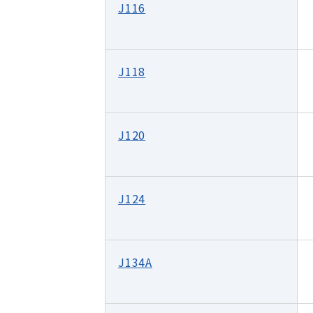
J116
J118
J120
J124
J134A