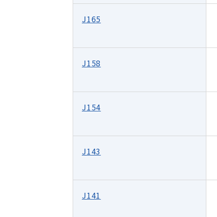
J165
J158
J154
J143
J141