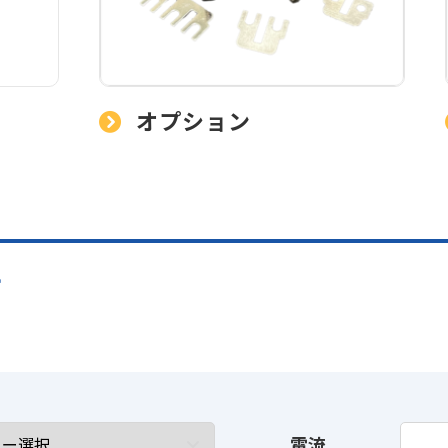
オプション
す
電流