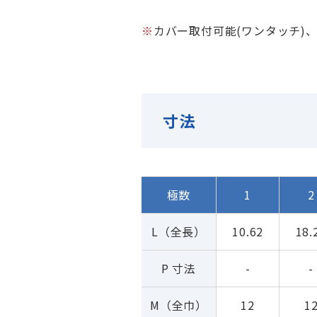
カバー取付可能(ワンタッチ)
寸法
極数
1
2
L（全長）
10.62
18.
P 寸法
-
-
M（全巾）
12
1