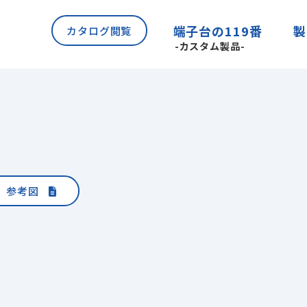
製
端子台の119番
カタログ閲覧
-カスタム製品-
覧
端子台
オプショ
内トップ
ご挨拶・会社ビジョン
会社概要
績
SDGs・CSR
参考図