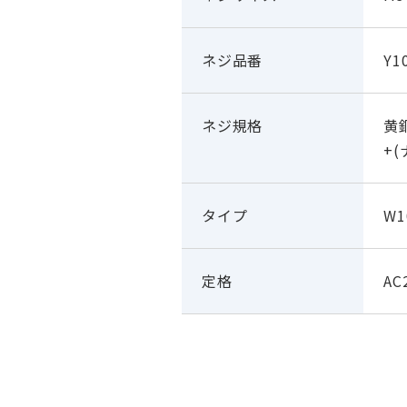
ネジ品番
Y1
ネジ規格
黄
+
タイプ
W1
定格
AC