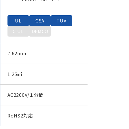
UL
CSA
TUV
C-UL
DEMCO
7.62mm
1.25㎟
AC2200V/１分間
RoHS2対応