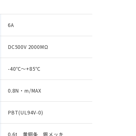
6A
DC500V 2000MΩ
-40℃～+85℃
0.8N・m/MAX
PBT(UL94V-0)
0.6t 黄銅条 錫メッキ